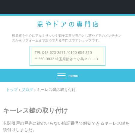
熊谷市を中心にアルミサッシや硝子工事を専門とし窓やドアのメンテナン
スからリフォームまで対応できる専門店ですショップです。
TEL.048-523-3571 / 0120-654-310
〒360-0832 埼玉県熊谷市小島２０－３
トップ
›
ブログ
›
キーレス鍵の取り付け
キーレス鍵の取り付け
玄関引戸の戸先に鍵のいらない暗証番号で解錠できるキーレス鍵を
後付けしました。