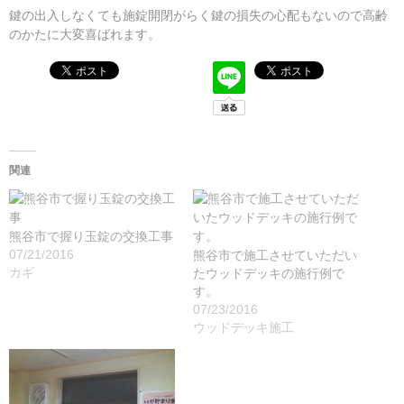
鍵の出入しなくても施錠開閉がらく鍵の損失の心配もないので高齢
のかたに大変喜ばれます。
関連
熊谷市で握り玉錠の交換工事
07/21/2016
熊谷市で施工させていただい
カギ
たウッドデッキの施行例で
す。
07/23/2016
ウッドデッキ施工