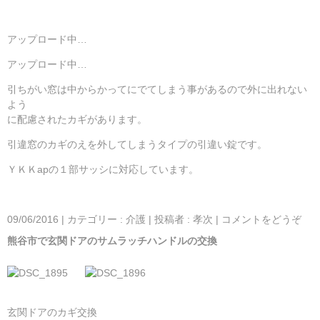
アップロード中…
アップロード中…
引ちがい窓は中からかってにでてしまう事があるので外に出れない
よう
に配慮されたカギがあります。
引違窓のカギのえを外してしまうタイプの引違い錠です。
ＹＫＫapの１部サッシに対応しています。
09/06/2016
|
カテゴリー :
介護
|
投稿者 : 孝次
|
コメントをどうぞ
熊谷市で玄関ドアのサムラッチハンドルの交換
玄関ドアのカギ交換