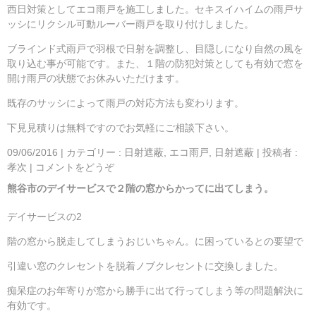
西日対策としてエコ雨戸を施工しました。セキスイハイムの雨戸サ
ッシにリクシル可動ルーバー雨戸を取り付けしました。
ブラインド式雨戸で羽根で日射を調整し、目隠しになり自然の風を
取り込む事が可能です。また、１階の防犯対策としても有効で窓を
開け雨戸の状態でお休みいただけます。
既存のサッシによって雨戸の対応方法も変わります。
下見見積りは無料ですのでお気軽にご相談下さい。
09/06/2016
|
カテゴリー :
日射遮蔽, エコ雨戸
,
日射遮蔽
|
投稿者 :
孝次
|
コメントをどうぞ
熊谷市のデイサービスで２階の窓からかってに出てしまう。
デイサービスの2
階の窓から脱走してしまうおじいちゃん。に困っているとの要望で
引違い窓のクレセントを脱着ノブクレセントに交換しました。
痴呆症のお年寄りが窓から勝手に出て行ってしまう等の問題解決に
有効です。