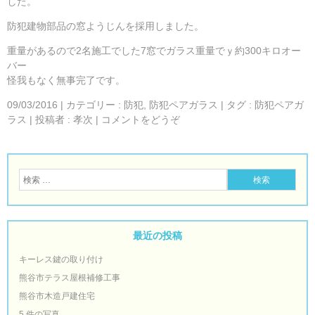
した。
防犯建物部品の窓ようじんを採用しました。
重量があるので2名施工でした7窓でガラス重量でｙ約300キロオー
バー
怪我もなく無事完了です。
09/03/2016
|
カテゴリー :
防犯
,
防犯ペアガラス
|
タグ :
防犯ペアガ
ラス
|
投稿者 : 孝次
|
コメントをどうぞ
最近の投稿
キーレス鍵の取り付け
熊谷市テラス屋根補修工事
熊谷市木造戸建住宅
5 件の写真