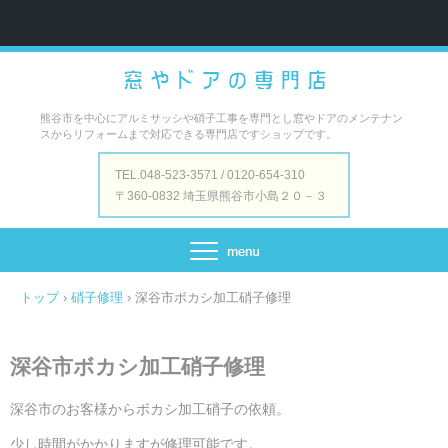
熊谷市を中心にアルミサッシや硝子工事を専門とし窓やドアのメンテナン
スからリフォームまで対応できる専門店ですショップです。
TEL.048-523-3571 / 0120-654-310
〒360-0832 埼玉県熊谷市小島２０－３
トップ
›
硝子修理
›
深谷市ボカシ加工硝子修理
深谷市ボカシ加工硝子修理
深谷市のお客様からボカシ加工硝子の依頼。
少し時間がかかりますが修理可能です。