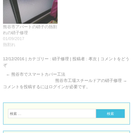
熊谷市アパートの硝子の熱割
れの硝子修理
01/09/2017
熱割れ
12/12/2016
|
カテゴリー :
硝子修理
|
投稿者 : 孝次
|
コメントをどう
ぞ
←
熊谷市でスマートカバー工法
熊谷市工場スチールドアの硝子修理
→
コメントを投稿するには
ログイン
が必要です。