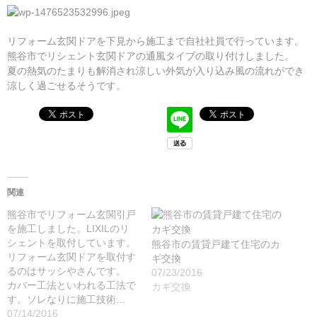
リフォーム玄関ドアを下見から施工まで自社社員で行っています。
熊谷市でリシェント玄関ドアの通風タイプの取り付けしました。
夏の熱気のたまりも解消され涼しい外気が入り込み風の流れができ
涼しく過ごせるそうです。
関連
熊谷市でリフォーム玄関引戸
を施工しました。LIXILのリ
シェントを取付しています。
熊谷市の賃貸戸建て住宅のカ
リフォーム玄関ドアを取付す
ギ交換
るのはサッシやさんです。
07/23/2016
カバー工法といわれる工法で
カギ交換
す。ソレなりに施工技術…
07/14/2016