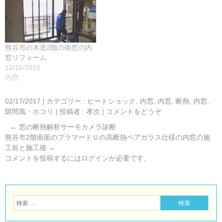
熊谷市の木造2階の南窓の内
窓リフォーム
12/16/2016
内窓
02/17/2017
|
カテゴリー :
ヒートショック
,
内窓
,
内窓, 断熱
,
内窓,
隙間風・ホコリ
|
投稿者 : 孝次
|
コメントをどうぞ
←
窓の断熱解析サーモカメラ診断
熊谷市2階南面のプラマードＵの高断熱ペアガラス仕様の内窓の施
工前と施工後
→
コメントを投稿するには
ログイン
が必要です。