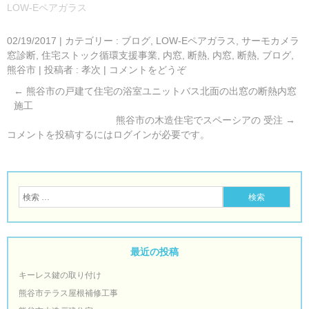
LOW-Eペアガラス
02/19/2017
|
カテゴリー :
ブログ, LOW-Eペアガラス
,
サーモカメラ
窓診断
,
住宅ストック循環支援事業
,
内窓
,
断熱
,
内窓, 断熱
,
ブログ,
熊谷市
|
投稿者 : 孝次
|
コメントをどうぞ
←
熊谷市の戸建て住宅の浴室ユニットバス北面の出窓の断熱内窓
施工
熊谷市の木造住宅でスペーシアの 受注
→
コメントを投稿するには
ログイン
が必要です。
最近の投稿
キーレス鍵の取り付け
熊谷市テラス屋根補修工事