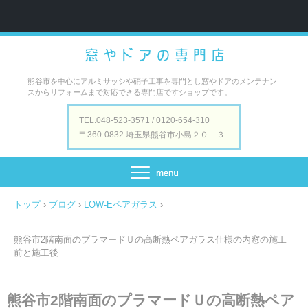
熊谷市を中心にアルミサッシや硝子工事を専門とし窓やドアのメンテナン
スからリフォームまで対応できる専門店ですショップです。
TEL.048-523-3571 / 0120-654-310
〒360-0832 埼玉県熊谷市小島２０－３
トップ
›
ブログ
›
LOW-Eペアガラス
›
熊谷市2階南面のプラマードＵの高断熱ペアガラス仕様の内窓の施工
前と施工後
熊谷市2階南面のプラマードＵの高断熱ペア