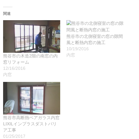
関連
熊谷市の北側寝室の窓の隙間
風と断熱内窓の施工
10/19/2016
内窓
熊谷市の木造2階の南窓の内
窓リフォーム
12/16/2016
内窓
熊谷市高断熱ペアガラス内窓
LIXILインプラスダストバリ
ア工事
01/25/2017