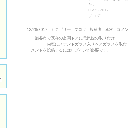
た。
05/25/2017
ブログ
12/26/2017
|
カテゴリー :
ブログ
|
投稿者 : 孝次
|
コメ
←
熊谷市で既存の玄関ドアに電気錠の取り付け
内窓にステンドガラス入りペアガラスを取付
コメントを投稿するには
ログイン
が必要です。