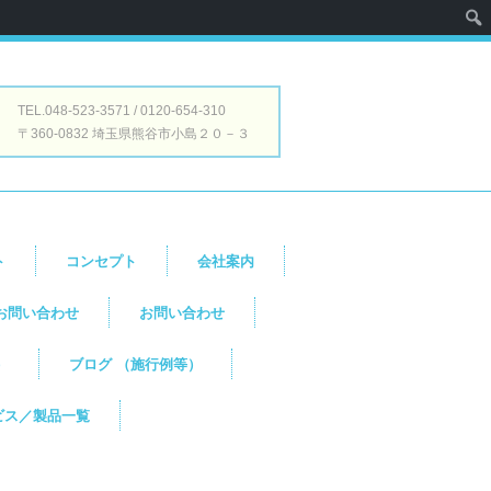
TEL.048-523-3571 / 0120-654-310
〒360-0832 埼玉県熊谷市小島２０－３
ト
コンセプト
会社案内
お問い合わせ
お問い合わせ
）
ブログ （施行例等）
ビス／製品一覧