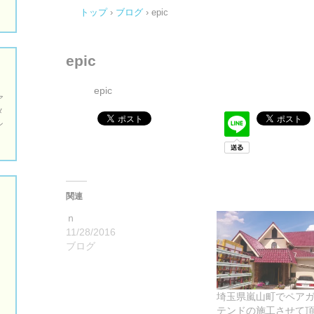
トップ
›
ブログ
›
epic
epic
epic
ア
メ
ン
関連
ｎ
11/28/2016
ブログ
埼玉県嵐山町でペア
テンドの施工させて