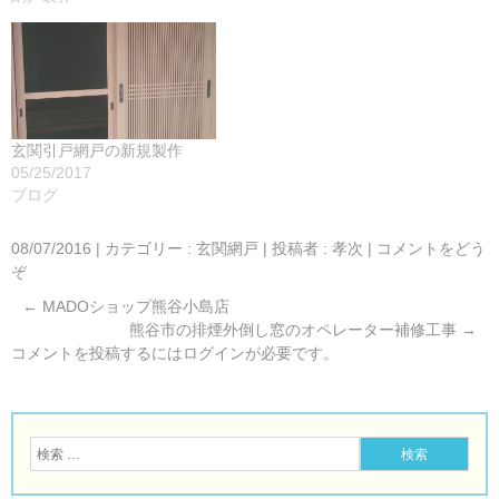
玄関引戸網戸の新規製作
05/25/2017
ブログ
08/07/2016
|
カテゴリー :
玄関網戸
|
投稿者 : 孝次
|
コメントをどう
ぞ
←
MADOショップ熊谷小島店
熊谷市の排煙外倒し窓のオペレーター補修工事
→
コメントを投稿するには
ログイン
が必要です。