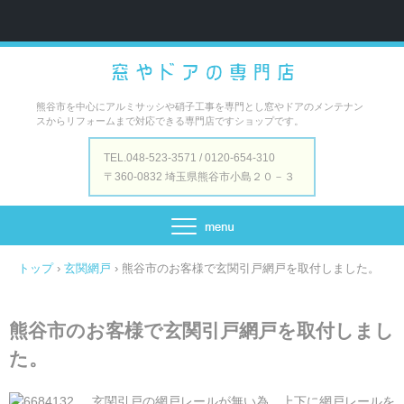
熊谷市を中心にアルミサッシや硝子工事を専門とし窓やドアのメンテナン
スからリフォームまで対応できる専門店ですショップです。
TEL.048-523-3571 / 0120-654-310
〒360-0832 埼玉県熊谷市小島２０－３
トップ
›
玄関網戸
›
熊谷市のお客様で玄関引戸網戸を取付しました。
熊谷市のお客様で玄関引戸網戸を取付しまし
た。
玄関引戸の網戸レールが無い為、上下に網戸レールを