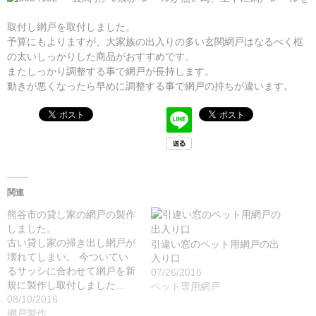
取付し網戸を取付しました。
予算にもよりますが、大家族の出入りの多い玄関網戸はなるべく框
の太いしっかりした商品がおすすめです。
またしっかり調整する事で網戸が長持します。
動きが悪くなったら早めに調整する事で網戸の持ちが違います。
関連
熊谷市の貸し家の網戸の製作
しました。
古い貸し家の掃き出し網戸が
引違い窓のペット用網戸の出
壊れてしまい。 今ついてい
入り口
るサッシに合わせて網戸を新
07/26/2016
規に製作し取付しました…
ペット専用網戸
08/10/2016
網戸製作